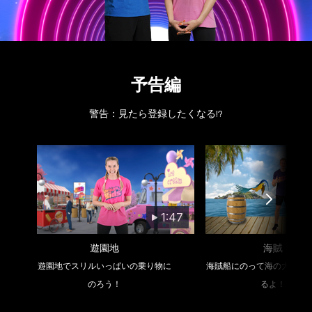
予告編
警告：見たら登録したくなる!?
1:47
遊園地
海賊
遊園地でスリルいっぱいの乗り物に
海賊船にのって海の大冒険
のろう！
るよ！