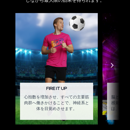
しながら最大限の効果を得られます。
FIRE IT UP
心拍数を増加させ、すべての主要筋
脳と体を
肉群へ働きかけることで、神経系と
感覚処理
体を目覚めさせます。
は、子供