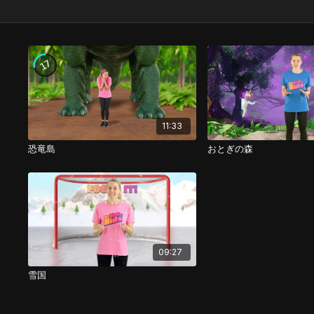
11:33
恐竜島
おとぎの森
09:27
雪国