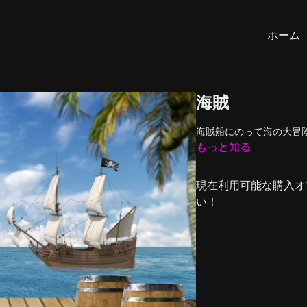
ホーム
海賊
海賊船にのって海の大冒
もっと知る
現在利用可能な購入オ
い！