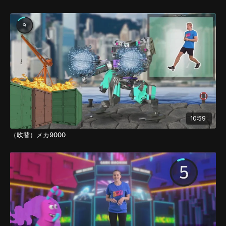
10:59
（吹替）メカ9000